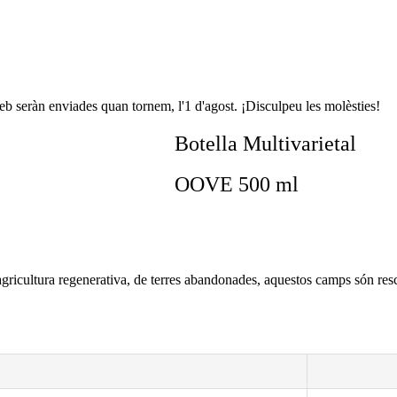
b seràn enviades quan tornem, l'1 d'agost. ¡Disculpeu les molèsties!
Botella Multivarietal
OOVE 500 ml
gricultura regenerativa, de terres abandonades, aquestos camps són resca