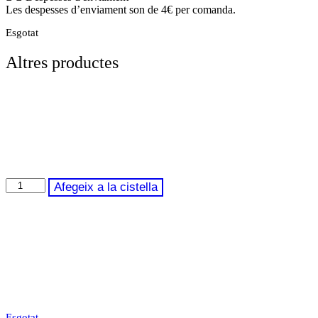
Les despesses d’enviament son de 4€ per comanda.
Esgotat
Altres productes
quantitat
Afegeix a la cistella
de
Botella
Farga
AOVE
500
ml
Esgotat