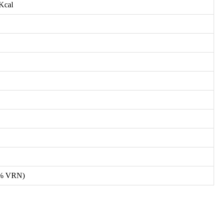
 Kcal
9% VRN)