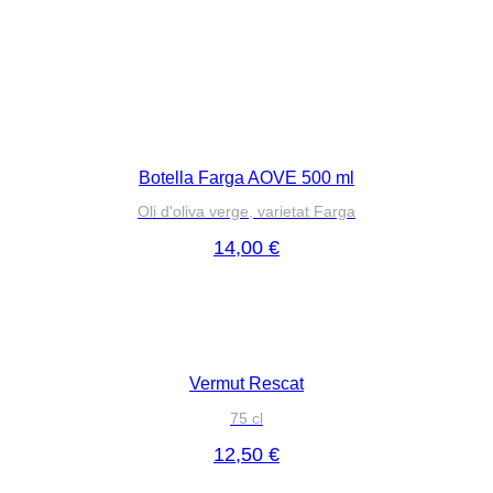
Botella Farga AOVE 500 ml
Oli d'oliva verge, varietat Farga
14,00
€
Vermut Rescat
75 cl
12,50
€