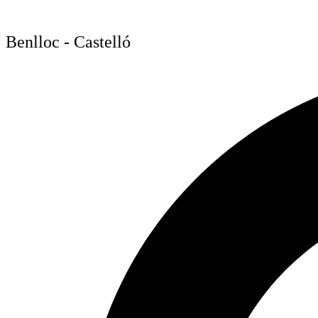
Vés
al
contingut
Benlloc - Castelló