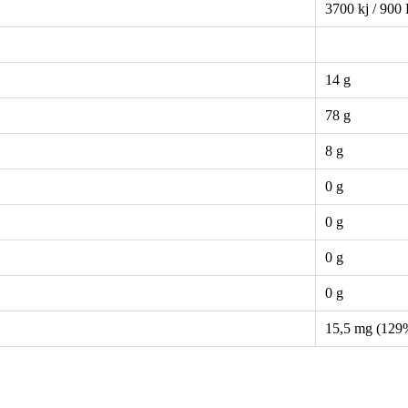
3700 kj / 900
14 g
78 g
8 g
0 g
0 g
0 g
0 g
15,5 mg (12